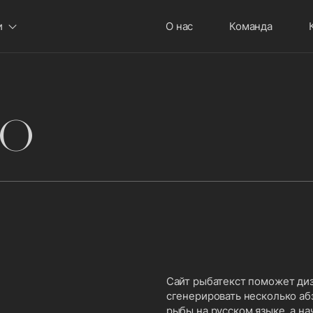
и
О нас
Команда
Menu
во
Сайт рыбатекст поможет диз
сгенерировать несколько аб
рыбы на русском языке, а н