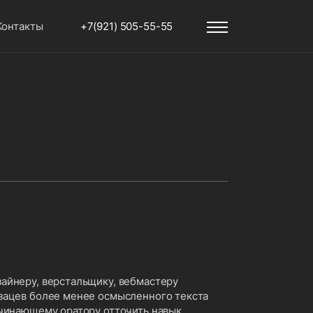
Контакты
+7(921) 505-55-55
айнеру, верстальщику, вебмастеру
зацев более менее осмысленного текста
ачинающему оратору отточить навык