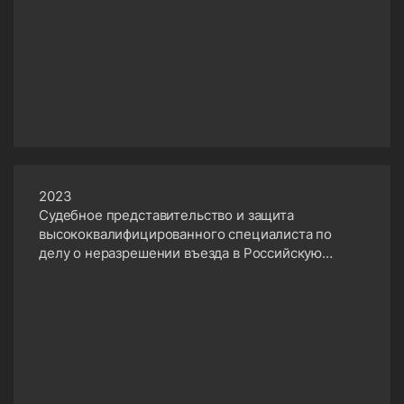
2023
Судебное представительство и защита
высококвалифицированного специалиста по
делу о неразрешении въезда в Российскую
Федерацию Судебное представительство и
защита высококвалифицированного специалиста
по делу о неразрешении въезда в Российскую
Федерацию Судебное представительство и
защита высококвалифицированного специалиста
по делу о неразрешении въезда в Российскую
Федерацию Судебное представительство и